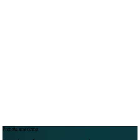
Assistenza
EN
FR
DE
IT
PT
ES
HR
RU
Prenota una demo