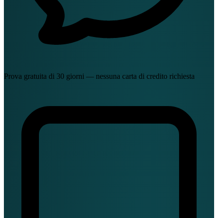
Prova gratuita di 30 giorni — nessuna carta di credito richiesta