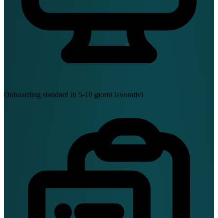
Onboarding standard in 5-10 giorni lavorativi