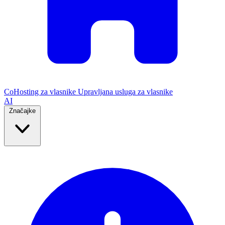
CoHosting za vlasnike
Upravljana usluga za vlasnike
AI
Značajke