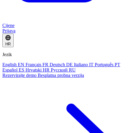
Cijene
Prijava
HR
Jezik
English
EN
Français
FR
Deutsch
DE
Italiano
IT
Português
PT
Español
ES
Hrvatski
HR
Русский
RU
Rezervirajte demo
Besplatna probna verzija