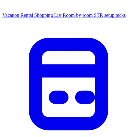
Vacation Rental Shopping List
Room-by-room STR setup picks