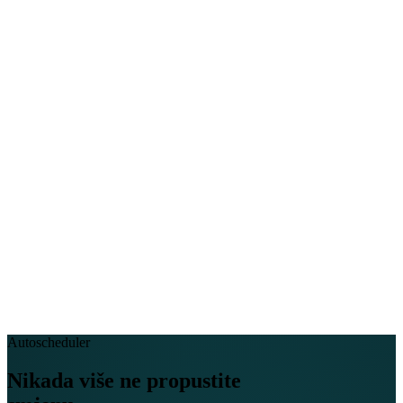
EN
FR
DE
IT
PT
ES
HR
RU
Autoscheduler
Nikada više ne propustite