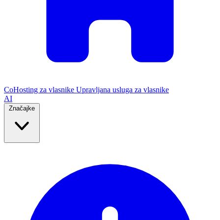
CoHosting za vlasnike
Upravljana usluga za vlasnike
AI
Značajke