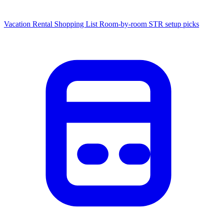
Vacation Rental Shopping List
Room-by-room STR setup picks