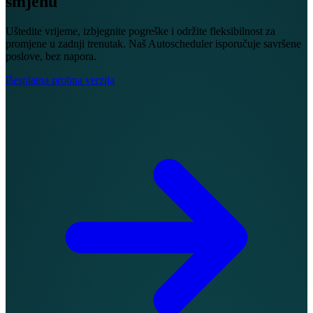
smjenu
Uštedite vrijeme, izbjegnite pogreške i održite fleksibilnost za
promjene u zadnji trenutak. Naš Autoscheduler isporučuje savršene
poslove, bez napora.
Besplatna probna verzija