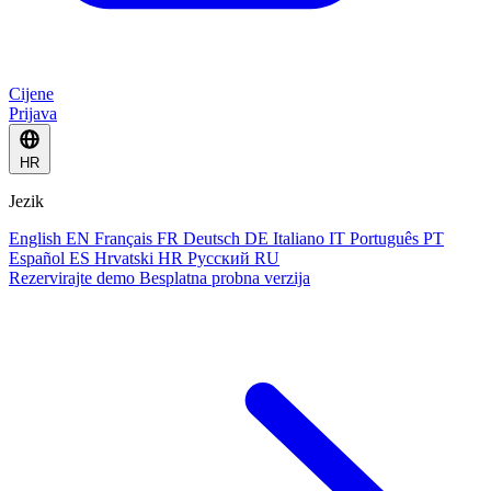
Cijene
Prijava
HR
Jezik
English
EN
Français
FR
Deutsch
DE
Italiano
IT
Português
PT
Español
ES
Hrvatski
HR
Русский
RU
Rezervirajte demo
Besplatna probna verzija