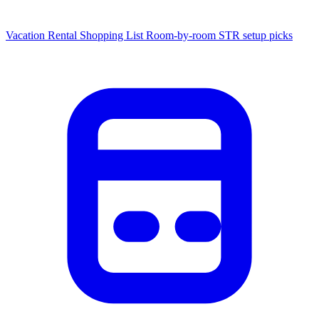
Vacation Rental Shopping List
Room-by-room STR setup picks