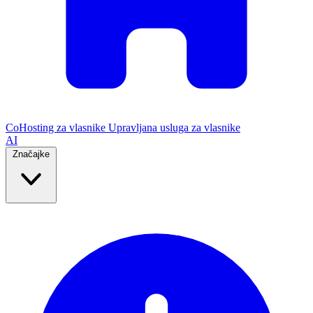
CoHosting za vlasnike
Upravljana usluga za vlasnike
AI
Značajke