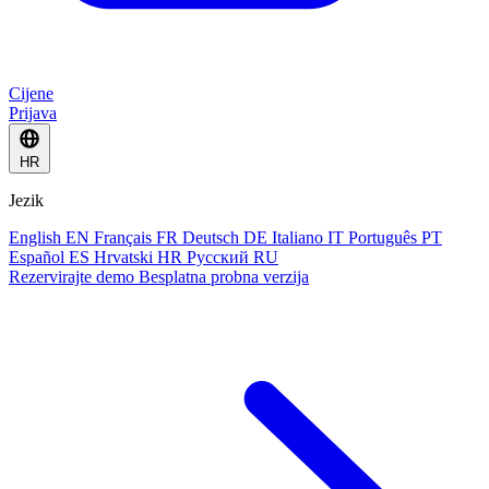
Cijene
Prijava
HR
Jezik
English
EN
Français
FR
Deutsch
DE
Italiano
IT
Português
PT
Español
ES
Hrvatski
HR
Русский
RU
Rezervirajte demo
Besplatna probna verzija