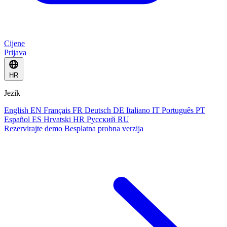
Cijene
Prijava
HR
Jezik
English
EN
Français
FR
Deutsch
DE
Italiano
IT
Português
PT
Español
ES
Hrvatski
HR
Русский
RU
Rezervirajte demo
Besplatna probna verzija