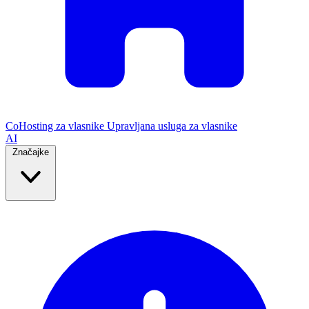
CoHosting za vlasnike
Upravljana usluga za vlasnike
AI
Značajke