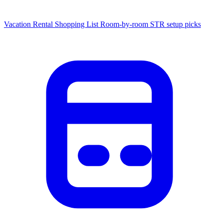
Vacation Rental Shopping List
Room-by-room STR setup picks