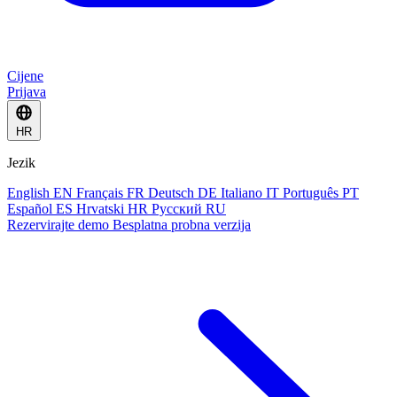
Cijene
Prijava
HR
Jezik
English
EN
Français
FR
Deutsch
DE
Italiano
IT
Português
PT
Español
ES
Hrvatski
HR
Русский
RU
Rezervirajte demo
Besplatna probna verzija