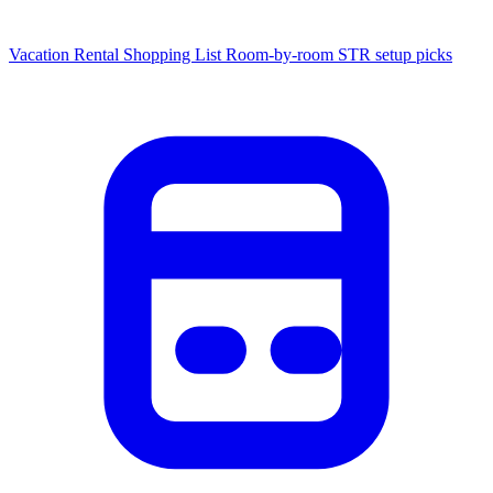
Vacation Rental Shopping List
Room-by-room STR setup picks