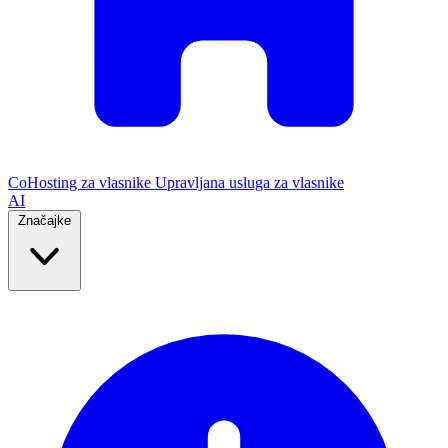
CoHosting za vlasnike
Upravljana usluga za vlasnike
AI
Značajke