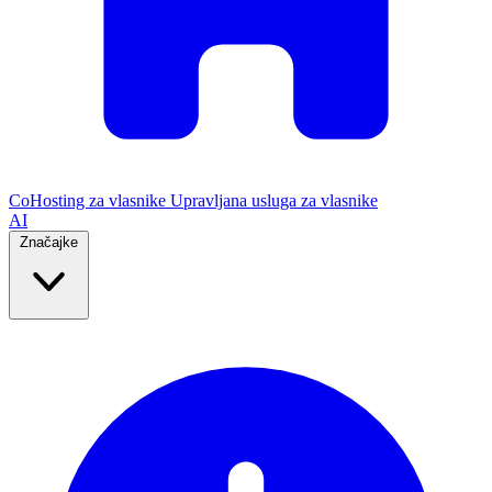
CoHosting za vlasnike
Upravljana usluga za vlasnike
AI
Značajke