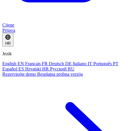
Cijene
Prijava
HR
Jezik
English
EN
Français
FR
Deutsch
DE
Italiano
IT
Português
PT
Español
ES
Hrvatski
HR
Русский
RU
Rezervirajte demo
Besplatna probna verzija