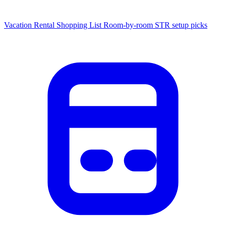
Vacation Rental Shopping List
Room-by-room STR setup picks