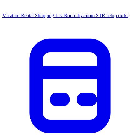
Vacation Rental Shopping List
Room-by-room STR setup picks