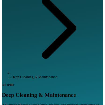
Deep Cleaning & Maintenance
40 skills
Deep Cleaning & Maintenance
Advanced cleaning techniques, repairs, and property maintenance