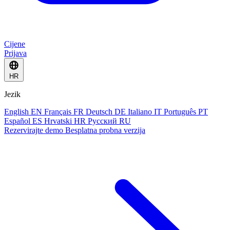
Cijene
Prijava
HR
Jezik
English
EN
Français
FR
Deutsch
DE
Italiano
IT
Português
PT
Español
ES
Hrvatski
HR
Русский
RU
Rezervirajte demo
Besplatna probna verzija