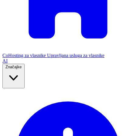
CoHosting za vlasnike
Upravljana usluga za vlasnike
AI
Značajke