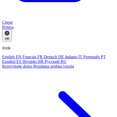
Cijene
Prijava
HR
Jezik
English
EN
Français
FR
Deutsch
DE
Italiano
IT
Português
PT
Español
ES
Hrvatski
HR
Русский
RU
Rezervirajte demo
Besplatna probna verzija