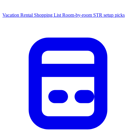
Vacation Rental Shopping List
Room-by-room STR setup picks