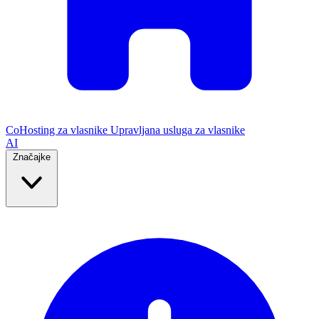
CoHosting za vlasnike
Upravljana usluga za vlasnike
AI
Značajke