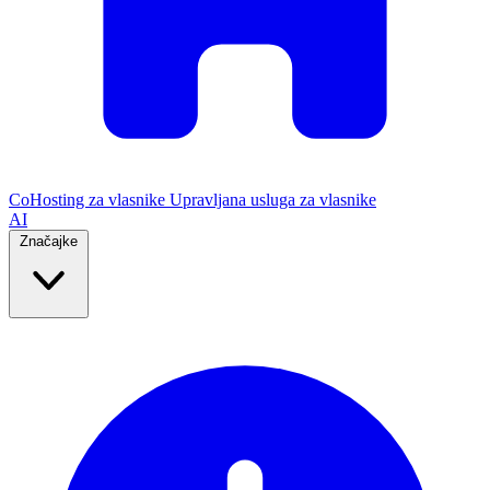
CoHosting za vlasnike
Upravljana usluga za vlasnike
AI
Značajke