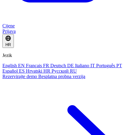
Cijene
Prijava
HR
Jezik
English
EN
Français
FR
Deutsch
DE
Italiano
IT
Português
PT
Español
ES
Hrvatski
HR
Русский
RU
Rezervirajte demo
Besplatna probna verzija