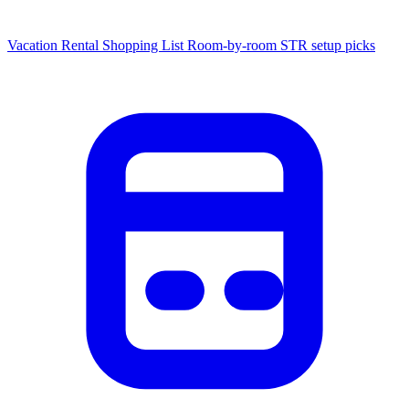
Vacation Rental Shopping List
Room-by-room STR setup picks