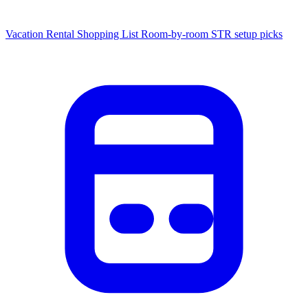
Vacation Rental Shopping List
Room-by-room STR setup picks