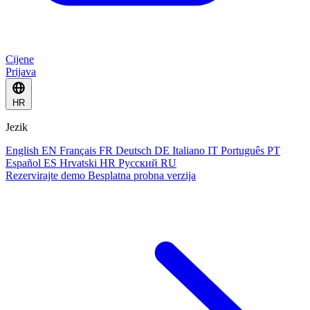
Cijene
Prijava
HR
Jezik
English
EN
Français
FR
Deutsch
DE
Italiano
IT
Português
PT
Español
ES
Hrvatski
HR
Русский
RU
Rezervirajte demo
Besplatna probna verzija