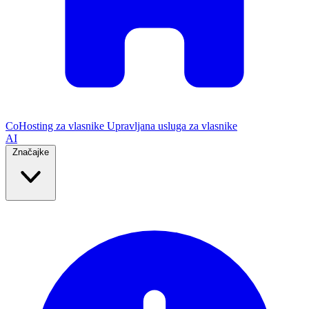
CoHosting za vlasnike
Upravljana usluga za vlasnike
AI
Značajke