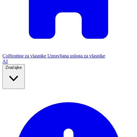
CoHosting za vlasnike
Upravljana usluga za vlasnike
AI
Značajke