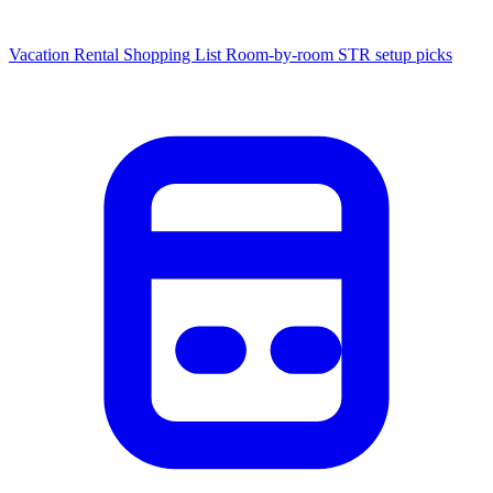
Vacation Rental Shopping List
Room-by-room STR setup picks