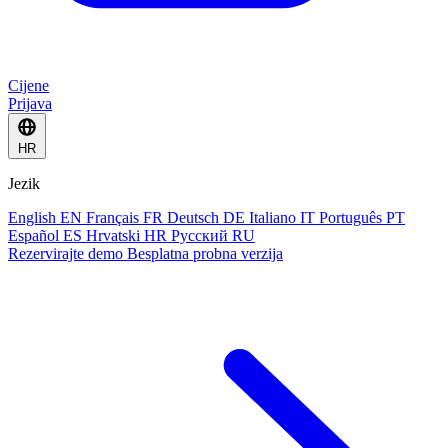
Cijene
Prijava
HR
Jezik
English
EN
Français
FR
Deutsch
DE
Italiano
IT
Português
PT
Español
ES
Hrvatski
HR
Русский
RU
Rezervirajte demo
Besplatna probna verzija