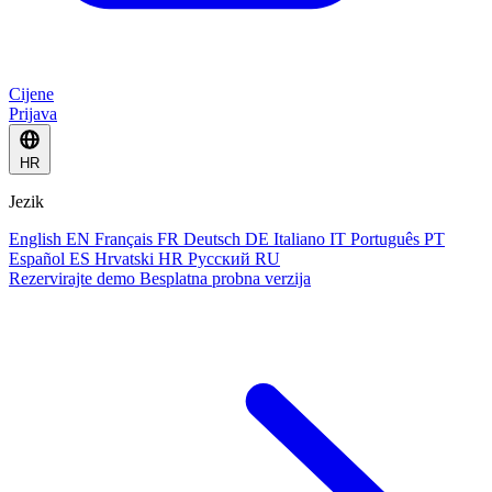
Cijene
Prijava
HR
Jezik
English
EN
Français
FR
Deutsch
DE
Italiano
IT
Português
PT
Español
ES
Hrvatski
HR
Русский
RU
Rezervirajte demo
Besplatna probna verzija