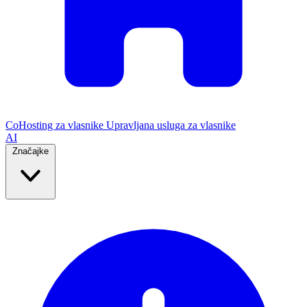
CoHosting za vlasnike
Upravljana usluga za vlasnike
AI
Značajke