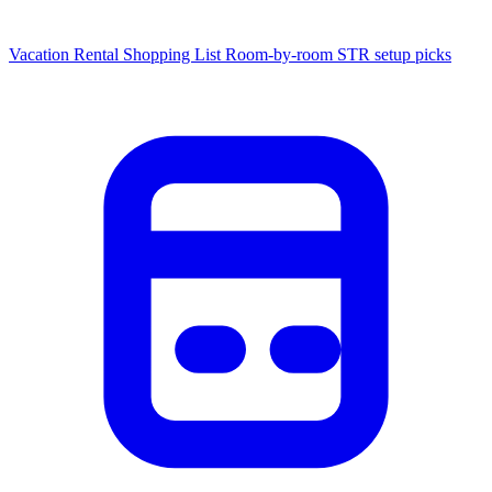
Vacation Rental Shopping List
Room-by-room STR setup picks