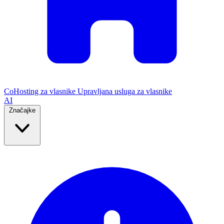
CoHosting za vlasnike
Upravljana usluga za vlasnike
AI
Značajke