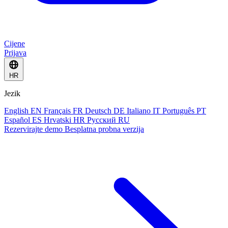
Cijene
Prijava
HR
Jezik
English
EN
Français
FR
Deutsch
DE
Italiano
IT
Português
PT
Español
ES
Hrvatski
HR
Русский
RU
Rezervirajte demo
Besplatna probna verzija