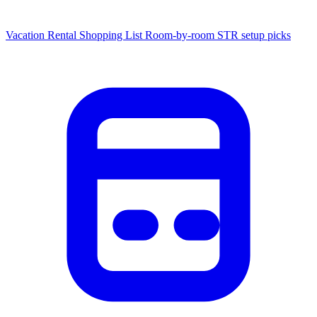
Vacation Rental Shopping List
Room-by-room STR setup picks