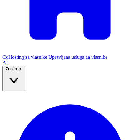
CoHosting za vlasnike
Upravljana usluga za vlasnike
AI
Značajke