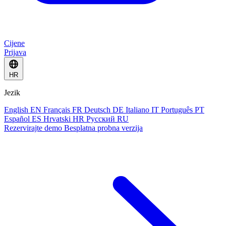
Cijene
Prijava
HR
Jezik
English
EN
Français
FR
Deutsch
DE
Italiano
IT
Português
PT
Español
ES
Hrvatski
HR
Русский
RU
Rezervirajte demo
Besplatna probna verzija