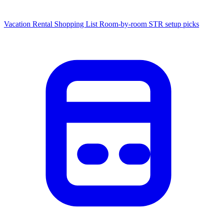
Vacation Rental Shopping List
Room-by-room STR setup picks