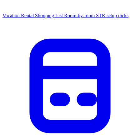
Vacation Rental Shopping List
Room-by-room STR setup picks