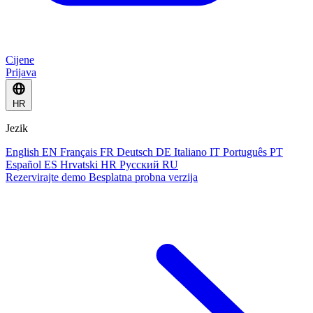
Cijene
Prijava
HR
Jezik
English
EN
Français
FR
Deutsch
DE
Italiano
IT
Português
PT
Español
ES
Hrvatski
HR
Русский
RU
Rezervirajte demo
Besplatna probna verzija