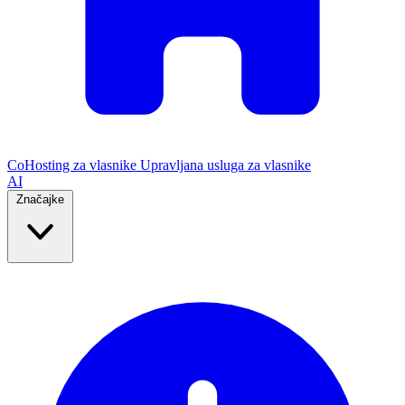
CoHosting za vlasnike
Upravljana usluga za vlasnike
AI
Značajke