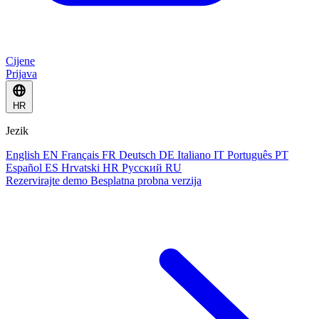
Cijene
Prijava
HR
Jezik
English
EN
Français
FR
Deutsch
DE
Italiano
IT
Português
PT
Español
ES
Hrvatski
HR
Русский
RU
Rezervirajte demo
Besplatna probna verzija