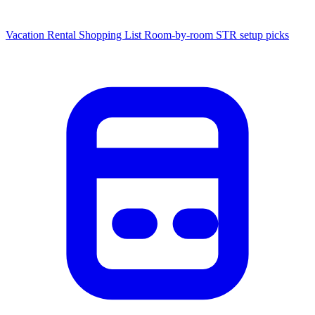
Vacation Rental Shopping List
Room-by-room STR setup picks