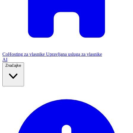
CoHosting za vlasnike
Upravljana usluga za vlasnike
AI
Značajke