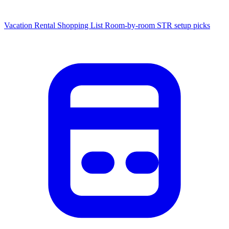
Vacation Rental Shopping List
Room-by-room STR setup picks