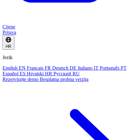
Cijene
Prijava
HR
Jezik
English
EN
Français
FR
Deutsch
DE
Italiano
IT
Português
PT
Español
ES
Hrvatski
HR
Русский
RU
Rezervirajte demo
Besplatna probna verzija