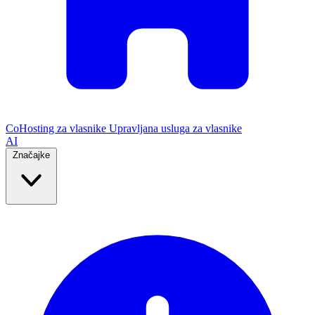
CoHosting za vlasnike
Upravljana usluga za vlasnike
AI
Značajke