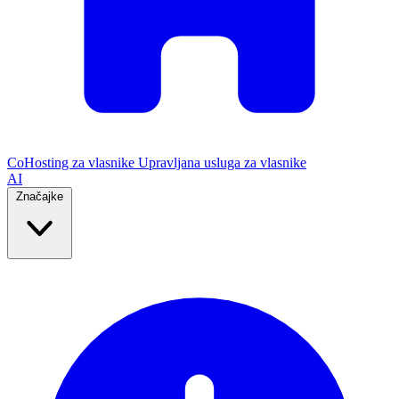
CoHosting za vlasnike
Upravljana usluga za vlasnike
AI
Značajke