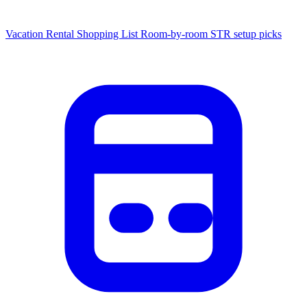
Vacation Rental Shopping List
Room-by-room STR setup picks