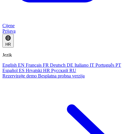
Cijene
Prijava
HR
Jezik
English
EN
Français
FR
Deutsch
DE
Italiano
IT
Português
PT
Español
ES
Hrvatski
HR
Русский
RU
Rezervirajte demo
Besplatna probna verzija