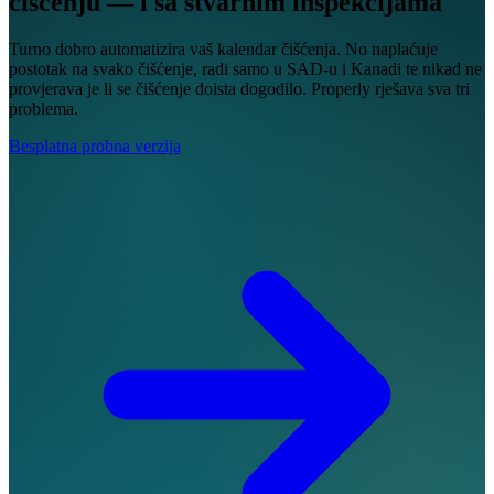
čišćenju
— i sa stvarnim inspekcijama
Turno dobro automatizira vaš kalendar čišćenja. No naplaćuje
postotak na svako čišćenje, radi samo u SAD-u i Kanadi te nikad ne
provjerava je li se čišćenje doista dogodilo. Properly rješava sva tri
problema.
Besplatna probna verzija