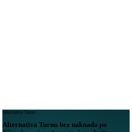
EN
FR
DE
IT
PT
ES
HR
RU
Alternativa Turnu
Alternativa Turnu
bez naknada po