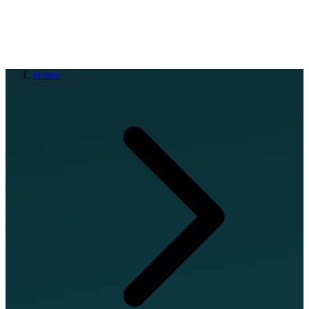
EN
FR
DE
IT
PT
ES
HR
RU
Home