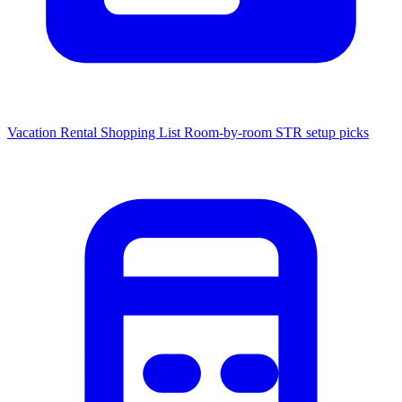
Vacation Rental Shopping List
Room-by-room STR setup picks