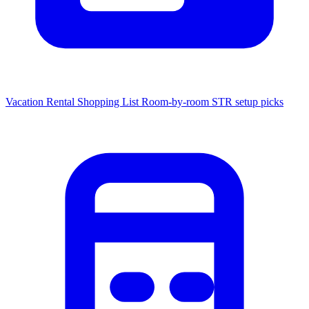
Vacation Rental Shopping List
Room-by-room STR setup picks