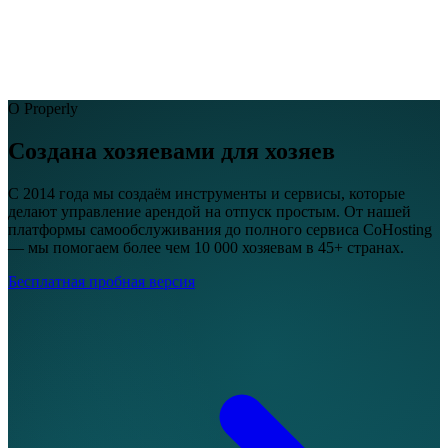
EN
FR
DE
IT
PT
ES
HR
RU
О Properly
Создана хозяевами для
хозяев
С 2014 года мы создаём инструменты и сервисы, которые
делают управление арендой на отпуск простым. От нашей
платформы самообслуживания до полного сервиса CoHosting
— мы помогаем более чем 10 000 хозяевам в 45+ странах.
Бесплатная пробная версия