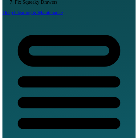
Fix Squeaky Drawers
Deep Cleaning & Maintenance