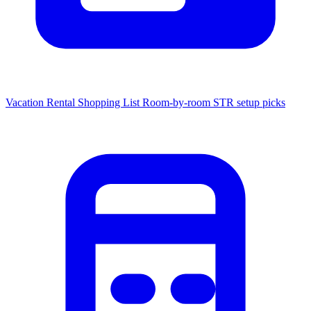
Vacation Rental Shopping List
Room-by-room STR setup picks