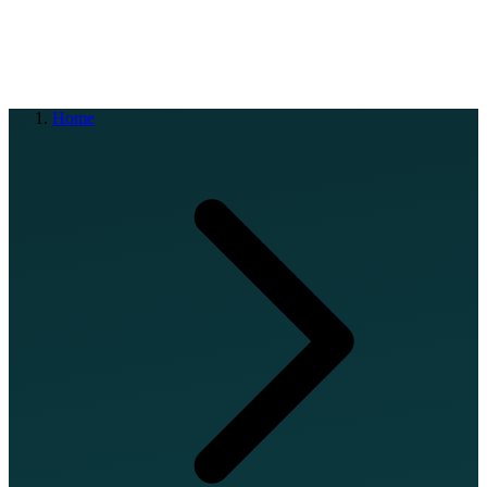
EN
FR
DE
IT
PT
ES
HR
RU
Home