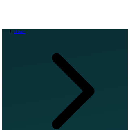
EN
FR
DE
IT
PT
ES
HR
RU
Home