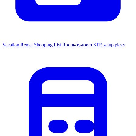
Vacation Rental Shopping List
Room-by-room STR setup picks