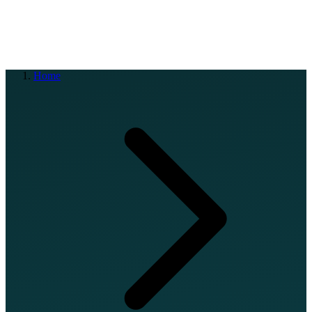
EN
FR
DE
IT
PT
ES
HR
RU
Home