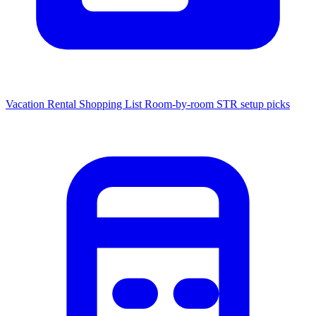
Vacation Rental Shopping List
Room-by-room STR setup picks