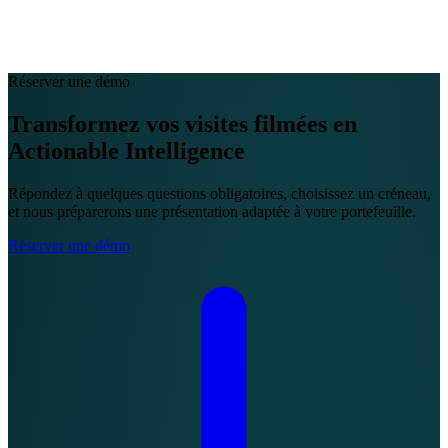
EN
FR
DE
IT
PT
ES
HR
RU
Réserver une démo
Transformez vos visites filmées en
Actionable Intelligence
Répondez à quelques questions obligatoires, choisissez un créneau,
et nous préparerons une présentation adaptée à votre portefeuille.
Réserver une démo