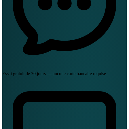
Essai gratuit de 30 jours — aucune carte bancaire requise