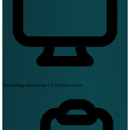
Onboarding standard en 5 à 10 jours ouvrés