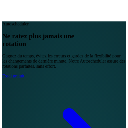
EN
FR
DE
IT
PT
ES
HR
RU
Autoscheduler
Ne ratez plus jamais une
rotation
Gagnez du temps, évitez les erreurs et gardez de la flexibilité pour
les changements de dernière minute. Notre Autoscheduler assure des
rotations parfaites, sans effort.
Essai gratuit