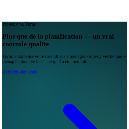
EN
FR
DE
IT
PT
ES
HR
RU
Properly vs. Turno
Plus que de la planification —
un vrai
controle qualite
Turno automatise votre calendrier de menage. Properly verifie que le
menage a bien ete fait — et qu'il a ete bien fait.
Réserver une démo