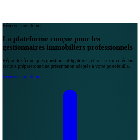
EN
FR
DE
IT
PT
ES
HR
RU
Réserver une démo
La plateforme conçue pour les
gestionnaires immobiliers professionnels
Répondez à quelques questions obligatoires, choisissez un créneau,
et nous préparerons une présentation adaptée à votre portefeuille.
Réserver une démo