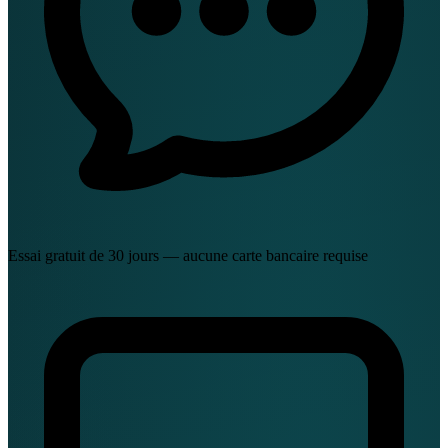
Essai gratuit de 30 jours — aucune carte bancaire requise