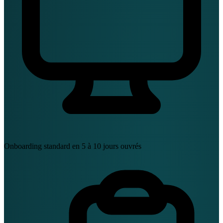
Onboarding standard en 5 à 10 jours ouvrés