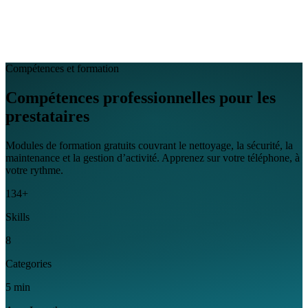
EN
FR
DE
IT
PT
ES
HR
RU
Compétences et formation
Compétences professionnelles pour les
prestataires
Modules de formation gratuits couvrant le nettoyage, la sécurité, la
maintenance et la gestion d’activité. Apprenez sur votre téléphone, à
votre rythme.
134+
Skills
8
Categories
5 min