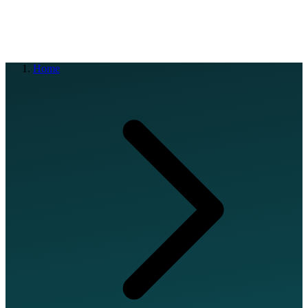
EN
FR
DE
IT
PT
ES
HR
RU
Home