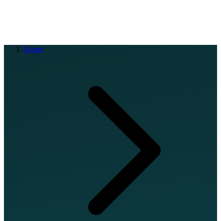
EN
FR
DE
IT
PT
ES
HR
RU
Home