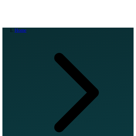
EN
FR
DE
IT
PT
ES
HR
RU
Home