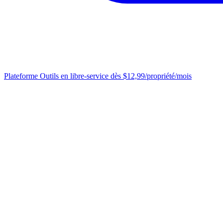
Plateforme
Outils en libre-service dès $12,99/propriété/mois