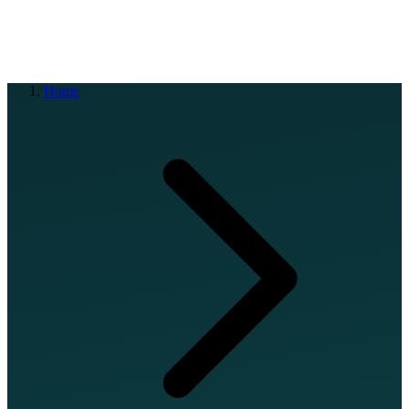
EN
FR
DE
IT
PT
ES
HR
RU
Home