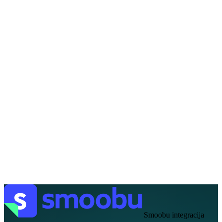
EN
FR
DE
IT
PT
ES
HR
RU
Smoobu integracija