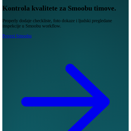
Kontrola kvalitete za Smoobu timove.
Properly dodaje checkliste, foto dokaze i ljudski pregledane
inspekcije u Smoobu workflow.
Povezi Smoobu