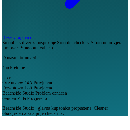
Rezerviraj demo
Smoobu softver za inspekcije
Smoobu checklist
Smoobu provjera
turnovera
Smoobu kvaliteta
Danasnji turnoveri
4 nekretnine
Live
Oceanview #4A
Provjereno
Downtown Loft
Provjereno
Beachside Studio
Problem oznacen
Garden Villa
Provjereno
Beachside Studio - glavna kupaonica propustena. Cleaner
obavijesten 2 sata prije check-ina.