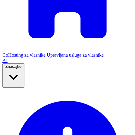
CoHosting za vlasnike
Upravljana usluga za vlasnike
AI
Značajke