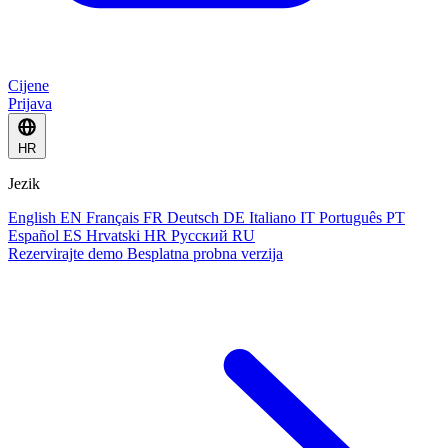
Cijene
Prijava
HR
Jezik
English
EN
Français
FR
Deutsch
DE
Italiano
IT
Português
PT
Español
ES
Hrvatski
HR
Русский
RU
Rezervirajte demo
Besplatna probna verzija