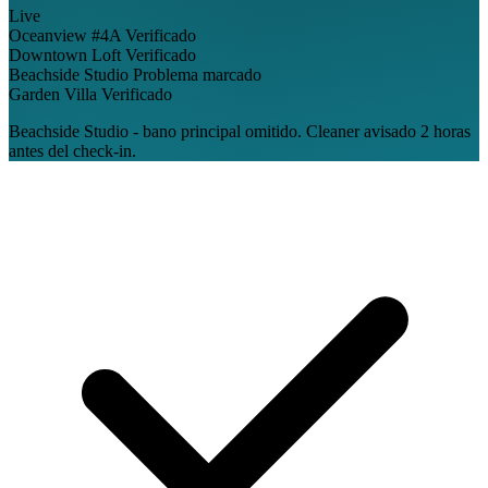
Live
Oceanview #4A
Verificado
Downtown Loft
Verificado
Beachside Studio
Problema marcado
Garden Villa
Verificado
Beachside Studio - bano principal omitido. Cleaner avisado 2 horas
antes del check-in.