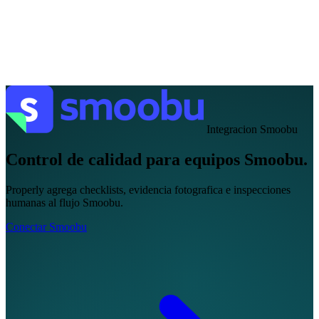
EN
FR
DE
IT
PT
ES
HR
RU
Integracion Smoobu
Control de calidad para equipos Smoobu.
Properly agrega checklists, evidencia fotografica e inspecciones
humanas al flujo Smoobu.
Conectar Smoobu