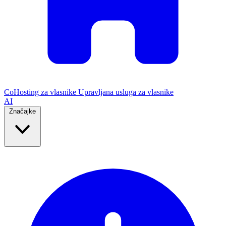
CoHosting za vlasnike
Upravljana usluga za vlasnike
AI
Značajke