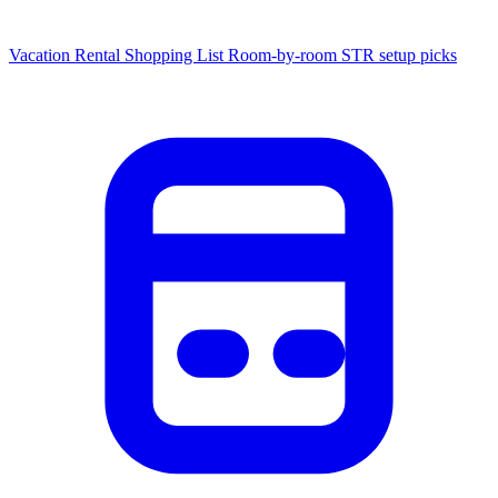
Vacation Rental Shopping List
Room-by-room STR setup picks