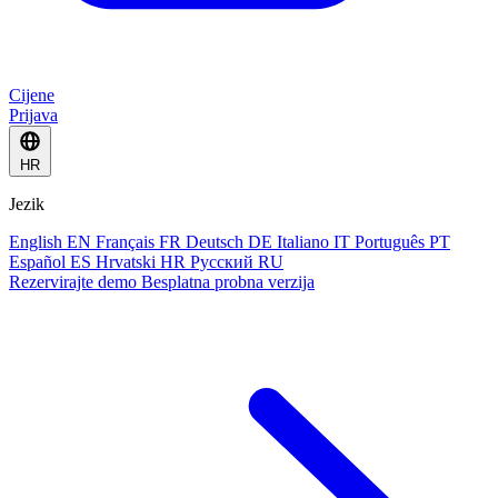
Cijene
Prijava
HR
Jezik
English
EN
Français
FR
Deutsch
DE
Italiano
IT
Português
PT
Español
ES
Hrvatski
HR
Русский
RU
Rezervirajte demo
Besplatna probna verzija