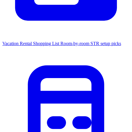
Vacation Rental Shopping List
Room-by-room STR setup picks