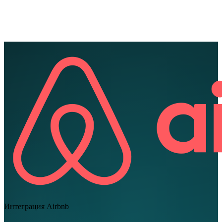
EN
FR
DE
IT
PT
ES
HR
RU
Интеграция Airbnb