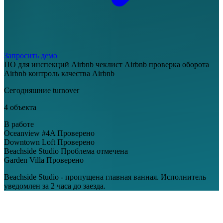
Запросить демо
ПО для инспекций Airbnb
чеклист Airbnb
проверка оборота
Airbnb
контроль качества Airbnb
Сегодняшние turnover
4 объекта
В работе
Oceanview #4A
Проверено
Downtown Loft
Проверено
Beachside Studio
Проблема отмечена
Garden Villa
Проверено
Beachside Studio - пропущена главная ванная. Исполнитель
уведомлен за 2 часа до заезда.