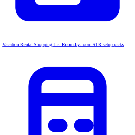
Vacation Rental Shopping List
Room-by-room STR setup picks