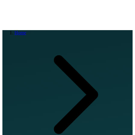
EN
FR
DE
IT
PT
ES
HR
RU
Home