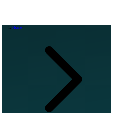
EN
FR
DE
IT
PT
ES
HR
RU
Home