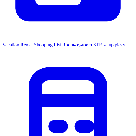
Vacation Rental Shopping List
Room-by-room STR setup picks