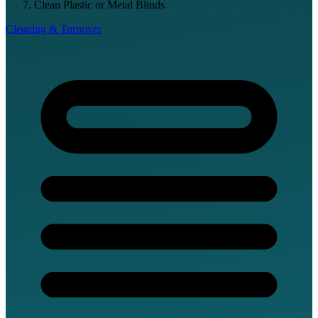
Clean Plastic or Metal Blinds
Cleaning & Turnover