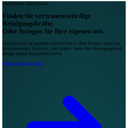
Dienstleister-Marketplace
Finden Sie vertrauenswürdige
Reinigungskräfte.
Oder bringen Sie Ihre eigenen mit.
Durchsuchen Sie geprüfte Dienstleister in Ihrer Region, laden Sie
Ihr bestehendes Team ein, oder beides. Wenn Ihre Reinigungskraft
absagt, stehen Ersatzkräfte bereit.
Reinigungskraft finden