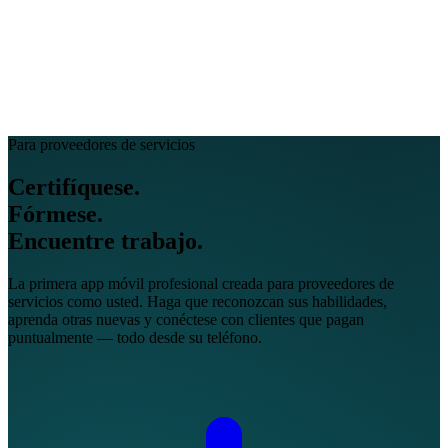
EN
FR
DE
IT
PT
ES
HR
RU
Para proveedores de servicios
Certifíquese.
Fórmese.
Encuentre
trabajo.
La primera app móvil profesional creada para proveedores de
servicios como usted. Haga que reconozcan sus habilidades,
aprenda otras nuevas y conéctese con clientes que pagan
puntualmente — todo desde su teléfono.