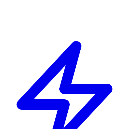
EN
FR
DE
IT
PT
ES
HR
RU