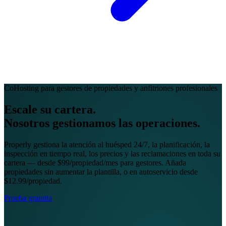
CoHosting para gestores de propiedades y anfitriones profesionales
Escale su cartera.
Nosotros gestionamos las operaciones.
Properly gestiona la atención al huésped 24/7, la planificación, la
inspección en tiempo real, los precios y las reclamaciones en toda su
cartera — desde $99/propiedad/mes para gestores. Añada
propiedades sin aumentar la plantilla, o en autoservicio desde
$12.99/propiedad.
Prueba gratuita