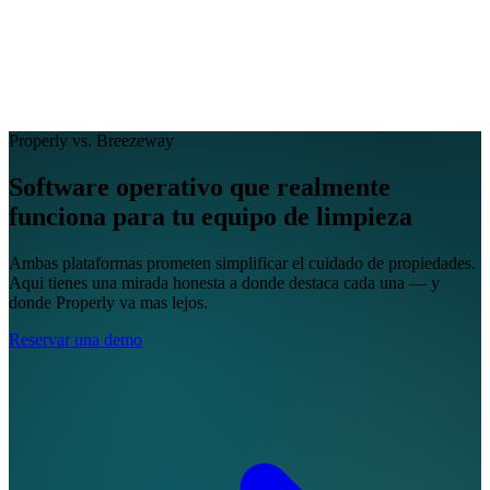
EN
FR
DE
IT
PT
ES
HR
RU
Properly vs. Breezeway
Software operativo que
realmente
funciona para tu equipo de limpieza
Ambas plataformas prometen simplificar el cuidado de propiedades.
Aqui tienes una mirada honesta a donde destaca cada una — y
donde Properly va mas lejos.
Reservar una demo