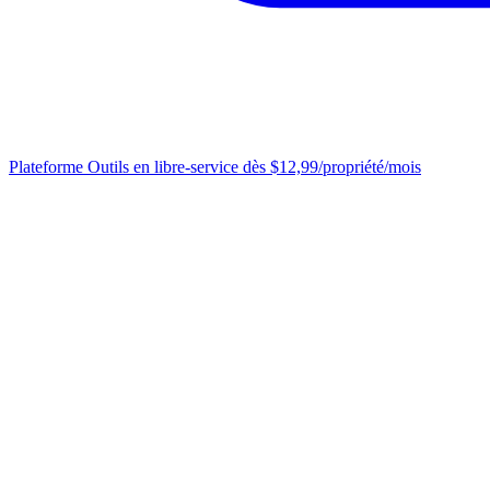
Plateforme
Outils en libre-service dès $12,99/propriété/mois