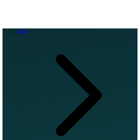
EN
FR
DE
IT
PT
ES
HR
RU
Home