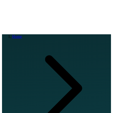
EN
FR
DE
IT
PT
ES
HR
RU
Home