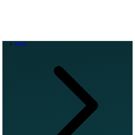
EN
FR
DE
IT
PT
ES
HR
RU
Home