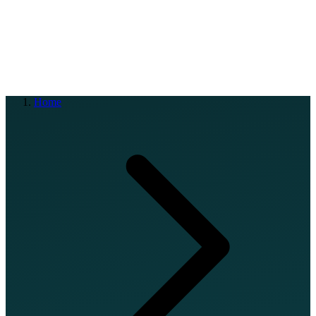
EN
FR
DE
IT
PT
ES
HR
RU
Home