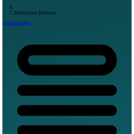
Disinfection Protocols
Administration