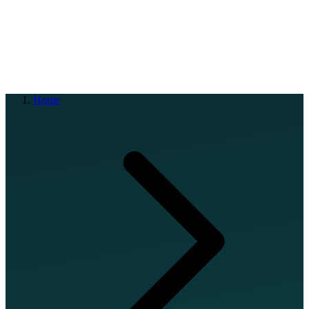
EN
FR
DE
IT
PT
ES
HR
RU
Home